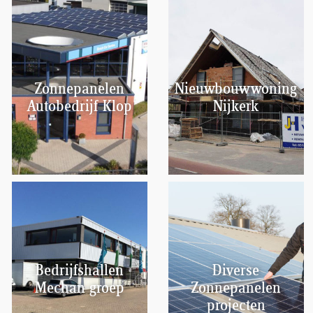
Zonnepanelen
Nieuwbouwwoning
Autobedrijf Klop
Nijkerk
Bedrijfshallen
Diverse
Mechan groep
Zonnepanelen
projecten